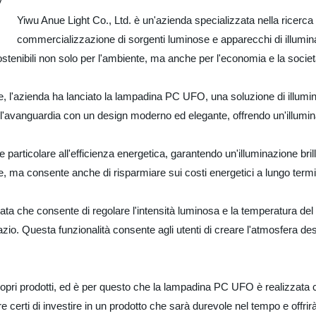
Yiwu Anue Light Co., Ltd. è un'azienda specializzata nella ricerca
commercializzazione di sorgenti luminose e apparecchi di illumina
sostenibili non solo per l'ambiente, ma anche per l'economia e la socie
ative, l'azienda ha lanciato la lampadina PC UFO, una soluzione di illu
'avanguardia con un design moderno ed elegante, offrendo un'illuminazi
articolare all'efficienza energetica, garantendo un'illuminazione bri
e, ma consente anche di risparmiare sui costi energetici a lungo term
ta che consente di regolare l'intensità luminosa e la temperatura del c
azio. Questa funzionalità consente agli utenti di creare l'atmosfera desi
opri prodotti, ed è per questo che la lampadina PC UFO è realizzata co
re certi di investire in un prodotto che sarà durevole nel tempo e offrirà