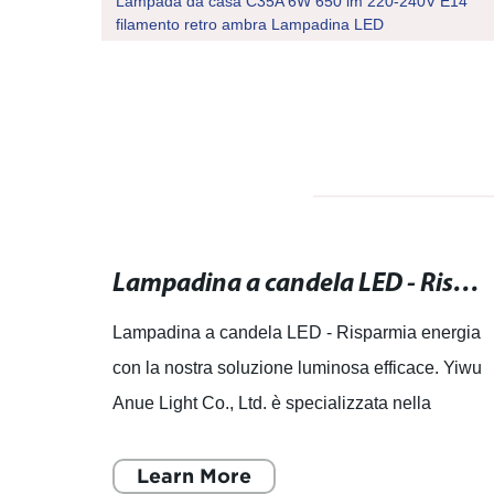
5W 9 W
Lampada da casa C35A 6W 650 lm 220-240V E14
filamento retro ambra Lampadina LED
Lampadina PC UFO: Risparmia energia con la nostra luce a LED innovativa!
Lampadina a candela LED - Risparmia energia con la nostra soluzione luminosa efficace.
a con
Lampadina a candela LED - Risparmia energia
e
con la nostra soluzione luminosa efficace. Yiwu
a e
Anue Light Co., Ltd. è specializzata nella
ricerca e sviluppo, progettazione, produzione e
commercializzaz
Learn More