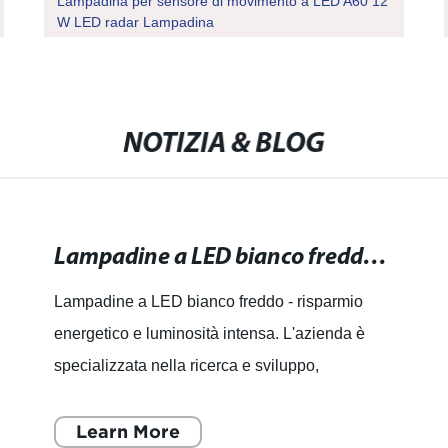
Lampadina per sensore di movimento a LED A60 12
W LED radar Lampadina
NOTIZIA & BLOG
Lampadine a LED bianco freddo - risparmio energetico e luminosità intensa.
Lampadine a LED bianco freddo - risparmio
energetico e luminosità intensa. L'azienda è
specializzata nella ricerca e sviluppo,
progettazione, produzione e
commercializzazione di sorgenti luminose e
Learn More