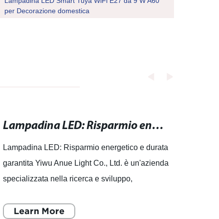
Lampadina LED Smart Tuya WiFi E27 da 9 W A60
Lampa
per Decorazione domestica
vite 
Lampadina LED: Risparmio energetico e durata garantita.
Lampadina LED: Risparmio energetico e durata
Lampad
garantita Yiwu Anue Light Co., Ltd. è un'azienda
conve
specializzata nella ricerca e sviluppo,
lampa
progettazione, produzione e
sempr
commercializzazione di sorgenti lumi
Learn More
cerca
L