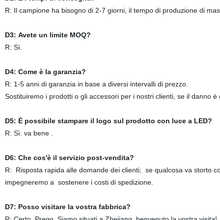
R: Il campione ha bisogno di 2-7 giorni, il tempo di produzione di mass
D3: Avete un limite MOQ?
R: Sì.
D4: Come è la garanzia?
R: 1-5 anni di garanzia in base a diversi intervalli di prezzo.
Sostituiremo i prodotti o gli accessori per i nostri clienti, se il danno è
D5: È possibile stampare il logo sul prodotto con luce a LED?
R: Sì. va bene .
D6: Che cos'è il servizio post-vendita?
R: Risposta rapida alle domande dei clienti; se qualcosa va storto co
impegneremo a sostenere i costi di spedizione.
D7: Posso visitare la vostra fabbrica?
R: Certo, Prego. Siamo situati a Zhejiang, benvenuto la vostra visita!