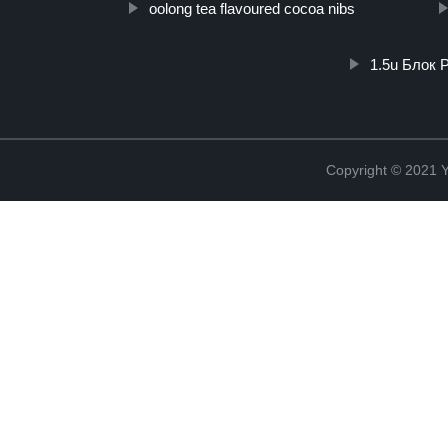
oolong tea flavoured cocoa nibs
1.5u Блок 
Copyright © 2021 Y